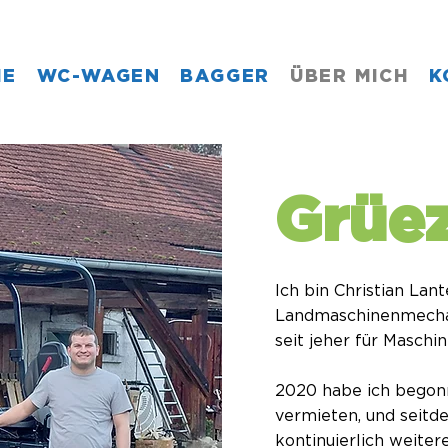
ME
WC-WAGEN
BAGGER
ÜBER MICH
K
Grüez
Ich bin Christian Lant
Landmaschinenmecha
seit jeher für Maschi
2020 habe ich begon
vermieten, und seitd
kontinuierlich weiter